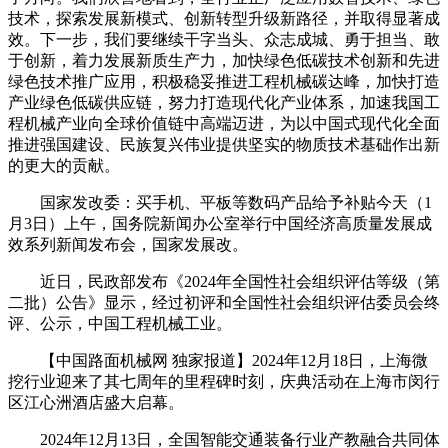
技术，探索发展新模式、创新转型升级新路径，并取得显著成
效。下一步，我们要继续干字当头、众志成城、勇于担当、敢
于创新，着力发展新质生产力，加快绿色低碳技术创新和先进
绿色技术推广应用，积极稳妥推进工程机械碳达峰，加快打造
产业绿色低碳供应链，努力打造现代化产业体系，加速我国工
程机械产业向全球价值链中高端迈进，为以中国式现代化全面
推进强国建设、民族复兴伟业提供坚实的物质技术基础作出新
的更大的贡献。
国家发改委：买手机、平板等数码产品给予补贴今天（1
月3日）上午，国务院新闻办公室举行中国经济高质量发展成
效系列新闻发布会，国家发展改。
近日，民政部发布《2024年全国性社会组织评估等级（第
二批）公告》显示，经过初评和全国性社会组织评估委员会终
评、公示，中国工程机械工业。
【中国路面机械网 独家报道】2024年12月18日，上海微
挖行业迎来了其七周年的里程碑时刻，庆典活动在上海市闵行
区江心洲酒店盛大启幕。
2024年12月13日，全国智能交通装备行业产教融合共同体