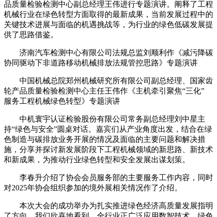
品质量检验检测中心副总经理王伟进行专题演讲。阐释了工程
机械行业在绿色转型方面取得的最新成果，当前发展过程中的
关键技术进展与面临的机遇挑战等，为行业的绿色低碳发展提
供了思路借鉴。
济南汽车检测中心有限公司法规总监刘顺利作《减污降碳
协同驱动下非道路移动机械排放法规管控思路》专题演讲
中国机械总院郑州机械研究所有限公司副总经理、国家齿
轮产品质量检验检测中心主任王伟作《主机牵引聚焦“三化”
服务工程机械绿色转型》专题演讲
中机寰宇认证检验股份有限公司常务副总经理刘中星主
持“绿色与安全”圆桌对话。嘉宾们从产业角度出发，结合在绿
色制造与碳排放业务开展的情况及面临的主要问题和解决措
施，分享并探讨新发展阶段下工程机械领域的新思路、新技术
和新成果，为推动行业绿色转型和安全发展出谋划策。
李春升介绍了协会会员服务部的主要服务工作内容，同时
对2025年协会组织参加的境外展相关情况作了介绍。
本次大会的成功举办为扎实推进绿色经济高质量发展指明
了方向。我们欣喜地看到，全行业正广泛应用数智技术、绿色