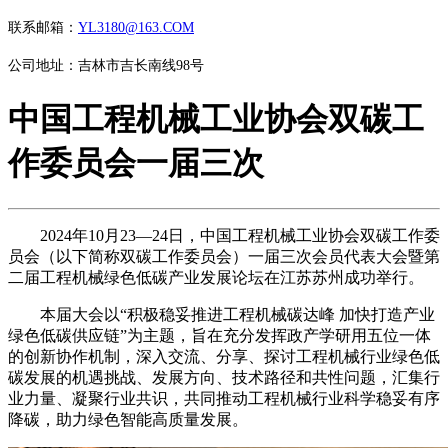
联系邮箱：
YL3180@163.COM
公司地址：吉林市吉长南线98号
中国工程机械工业协会双碳工
作委员会一届三次
2024年10月23—24日，中国工程机械工业协会双碳工作委
员会（以下简称双碳工作委员会）一届三次会员代表大会暨第
二届工程机械绿色低碳产业发展论坛在江苏苏州成功举行。
本届大会以“积极稳妥推进工程机械碳达峰 加快打造产业
绿色低碳供应链”为主题，旨在充分发挥政产学研用五位一体
的创新协作机制，深入交流、分享、探讨工程机械行业绿色低
碳发展的机遇挑战、发展方向、技术路径和共性问题，汇集行
业力量、凝聚行业共识，共同推动工程机械行业科学稳妥有序
降碳，助力绿色智能高质量发展。