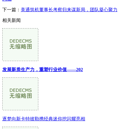
下一篇：
美通筑机董事长考察归来谋新局，团队凝心聚力
相关新闻
发展新质生产力，重塑行业价值——202
逐梦向新卡特彼勒携经典迷你挖闪耀亮相