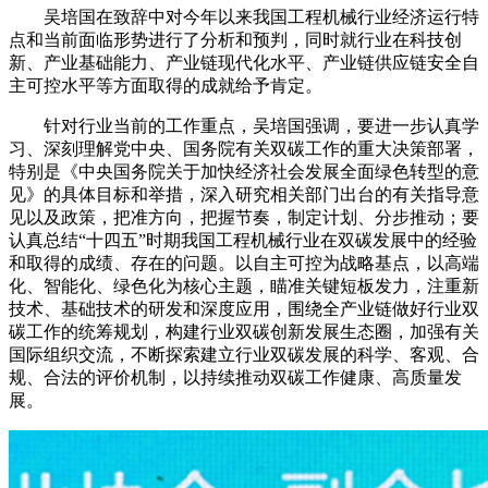
吴培国在致辞中对今年以来我国工程机械行业经济运行特
点和当前面临形势进行了分析和预判，同时就行业在科技创
新、产业基础能力、产业链现代化水平、产业链供应链安全自
主可控水平等方面取得的成就给予肯定。
针对行业当前的工作重点，吴培国强调，要进一步认真学
习、深刻理解党中央、国务院有关双碳工作的重大决策部署，
特别是《中央国务院关于加快经济社会发展全面绿色转型的意
见》的具体目标和举措，深入研究相关部门出台的有关指导意
见以及政策，把准方向，把握节奏，制定计划、分步推动；要
认真总结“十四五”时期我国工程机械行业在双碳发展中的经验
和取得的成绩、存在的问题。以自主可控为战略基点，以高端
化、智能化、绿色化为核心主题，瞄准关键短板发力，注重新
技术、基础技术的研发和深度应用，围绕全产业链做好行业双
碳工作的统筹规划，构建行业双碳创新发展生态圈，加强有关
国际组织交流，不断探索建立行业双碳发展的科学、客观、合
规、合法的评价机制，以持续推动双碳工作健康、高质量发
展。