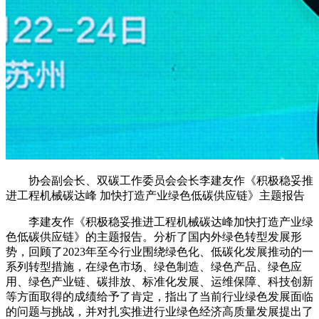
协会副会长、双碳工作委员会会长李建友作《积极稳妥推
进工程机械碳达峰 加快打造产业绿色低碳供应链》主题报告
李建友作《积极稳妥推进工程机械碳达峰加快打造产业绿
色低碳供应链》的主题报告。分析了国内外绿色转型发展形
势，回顾了2023年至今行业围绕绿色化、低碳化发展推动的一
系列转型措施，在绿色市场、绿色制造、绿色产品、绿色应
用、绿色产业链、碳排放、标准化发展、运维保障、科技创新
等方面取得的成绩给予了肯定，指出了当前行业绿色发展面临
的问题与挑战，并对扎实推进行业绿色经济高质量发展提出了