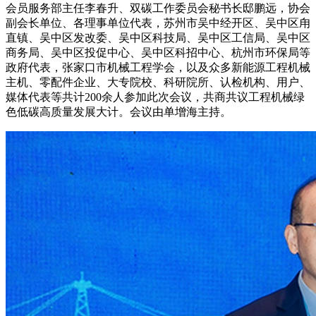
会员服务部主任李春升、双碳工作委员会秘书长邸鹏远，协会
副会长单位、各理事单位代表，苏州市吴中经开区、吴中区甪
直镇、吴中区发改委、吴中区科技局、吴中区工信局、吴中区
商务局、吴中区投促中心、吴中区科招中心、杭州市环保局等
政府代表，张家口市机械工程学会，以及众多新能源工程机械
主机、零配件企业、大专院校、科研院所、认检机构、用户、
媒体代表等共计200余人参加此次会议，共商共议工程机械绿
色低碳高质量发展大计。会议由单增海主持。