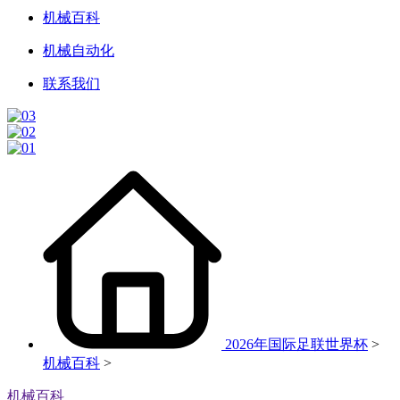
机械百科
机械自动化
联系我们
2026年国际足联世界杯
>
机械百科
>
机械百科