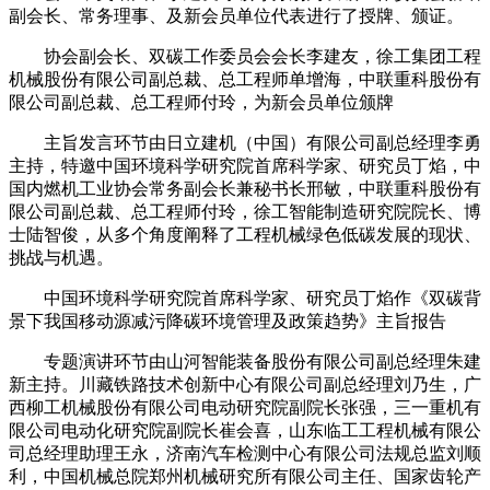
副会长、常务理事、及新会员单位代表进行了授牌、颁证。
协会副会长、双碳工作委员会会长李建友，徐工集团工程
机械股份有限公司副总裁、总工程师单增海，中联重科股份有
限公司副总裁、总工程师付玲，为新会员单位颁牌
主旨发言环节由日立建机（中国）有限公司副总经理李勇
主持，特邀中国环境科学研究院首席科学家、研究员丁焰，中
国内燃机工业协会常务副会长兼秘书长邢敏，中联重科股份有
限公司副总裁、总工程师付玲，徐工智能制造研究院院长、博
士陆智俊，从多个角度阐释了工程机械绿色低碳发展的现状、
挑战与机遇。
中国环境科学研究院首席科学家、研究员丁焰作《双碳背
景下我国移动源减污降碳环境管理及政策趋势》主旨报告
专题演讲环节由山河智能装备股份有限公司副总经理朱建
新主持。川藏铁路技术创新中心有限公司副总经理刘乃生，广
西柳工机械股份有限公司电动研究院副院长张强，三一重机有
限公司电动化研究院副院长崔会喜，山东临工工程机械有限公
司总经理助理王永，济南汽车检测中心有限公司法规总监刘顺
利，中国机械总院郑州机械研究所有限公司主任、国家齿轮产