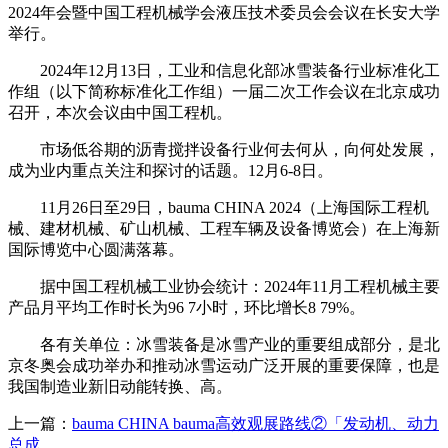
2024年会暨中国工程机械学会液压技术委员会会议在长安大学
举行。
2024年12月13日，工业和信息化部冰雪装备行业标准化工
作组（以下简称标准化工作组）一届二次工作会议在北京成功
召开，本次会议由中国工程机。
市场低谷期的沥青搅拌设备行业何去何从，向何处发展，
成为业内重点关注和探讨的话题。12月6-8日。
11月26日至29日，bauma CHINA 2024（上海国际工程机
械、建材机械、矿山机械、工程车辆及设备博览会）在上海新
国际博览中心圆满落幕。
据中国工程机械工业协会统计：2024年11月工程机械主要
产品月平均工作时长为96 7小时，环比增长8 79%。
各有关单位：冰雪装备是冰雪产业的重要组成部分，是北
京冬奥会成功举办和推动冰雪运动广泛开展的重要保障，也是
我国制造业新旧动能转换、高。
上一篇：
bauma CHINA bauma高效观展路线②「发动机、动力
总成