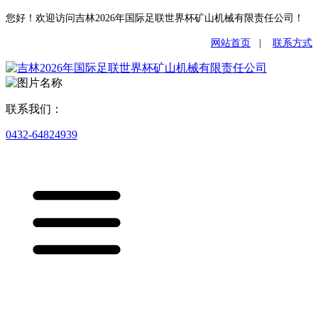
您好！欢迎访问吉林2026年国际足联世界杯矿山机械有限责任公司！
网站首页
|
联系方式
联系我们：
0432-64824939