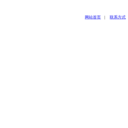
网站首页
|
联系方式