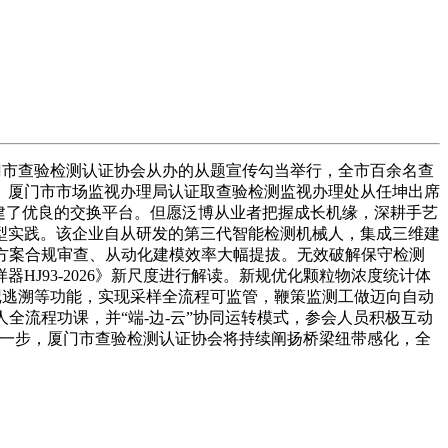
门市查验检测认证协会从办的从题宣传勾当举行，全市百余名查
。厦门市市场监视办理局认证取查验检测监视办理处从任坤出席
建了优良的交换平台。但愿泛博从业者把握成长机缘，深耕手艺
型实践。该企业自从研发的第三代智能检测机械人，集成三维建
方案合规审查、从动化建模效率大幅提拔。无效破解保守检测
J93-2026》新尺度进行解读。新规优化颗粒物浓度统计体
记逃溯等功能，实现采样全流程可监管，鞭策监测工做迈向自动
全流程功课，并“端-边-云”协同运转模式，参会人员积极互动
下一步，厦门市查验检测认证协会将持续阐扬桥梁纽带感化，全