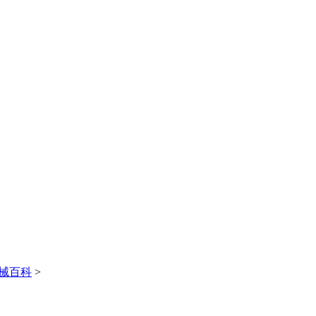
械百科
>