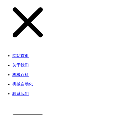
网站首页
关于我们
机械百科
机械自动化
联系我们