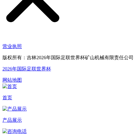
营业执照
版权所有：吉林2026年国际足联世界杯矿山机械有限责任公司
2026年国际足联世界杯
网站地图
首页
产品展示