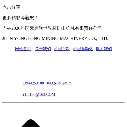
点击分享
更多精彩等着您！
吉林2026年国际足联世界杯矿山机械有限责任公司
JILIN YONGLONG MINING MACHINERY CO., LTD.
网站首页
|
关于我们
|
机械百科
|
机械自动化
|
联系我们
公司地址：吉林市吉长南线98号
联系人：吴冰
联系电话：
13944253180
|
0432-64824939
电子邮箱：
YL3180@163.COM