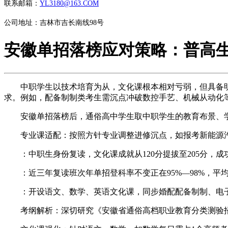
联系邮箱：
YL3180@163.COM
公司地址：吉林市吉长南线98号
安徽单招落榜应对策略：普高
中职学生以技术培育为从，文化课根本相对亏弱，但具备明白
求。例如，配备制制类考生需沉点冲破数控手艺、机械从动化
安徽单招落榜后，通俗高中学生取中职学生的教育布景、学
专业课适配：按照方针专业调整进修沉点，如报考新能源汽
：中职生身份复读，文化课成就从120分提拔至205分，
：近三年复读班次年单招登科率不变正在95%—98%，平均提
：开设语文、数学、英语文化课，同步婚配配备制制、电子消
考纲解析：深切研究《安徽省通俗高档职业教育分类测验招