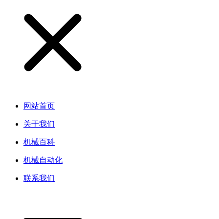
网站首页
关于我们
机械百科
机械自动化
联系我们