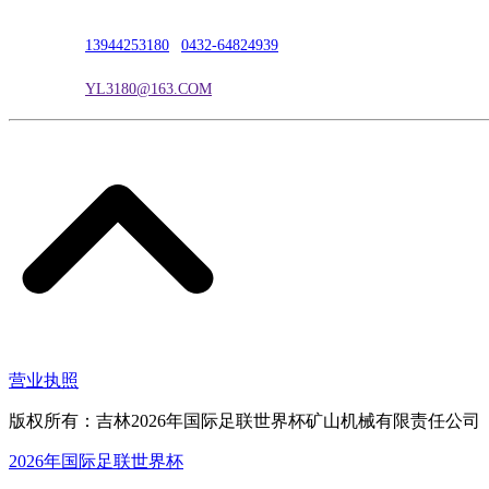
联系人：吴冰
联系电话：
13944253180
|
0432-64824939
电子邮箱：
YL3180@163.COM
营业执照
版权所有：吉林2026年国际足联世界杯矿山机械有限责任公司
2026年国际足联世界杯