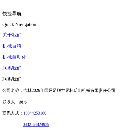
快捷导航
Quick Navigation
关于我们
机械百科
机械自动化
联系我们
联系我们
公司名称：吉林2026年国际足联世界杯矿山机械有限责任公司
联系人：吴冰
联系方式：
13944253180
0432-64824939