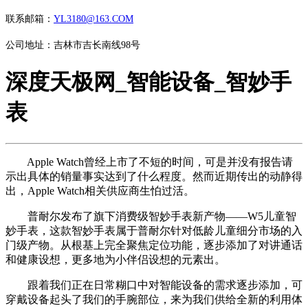
联系邮箱：
YL3180@163.COM
公司地址：吉林市吉长南线98号
深度天极网_智能设备_智妙手
表
Apple Watch曾经上市了不短的时间，可是并没有报告请
示出具体的销量事实达到了什么程度。然而近期传出的动静得
出，Apple Watch相关供应商生怕过活。
普耐尔发布了旗下消费级智妙手表新产物——W5儿童智
妙手表，这款智妙手表属于普耐尔针对低龄儿童细分市场的入
门级产物。从根基上完全聚焦定位功能，逐步添加了对讲通话
和健康设想，更多地为小伴侣设想的元素出。
跟着我们正在日常糊口中对智能设备的需求逐步添加，可
穿戴设备起头了我们的手腕部位，来为我们供给全新的利用体