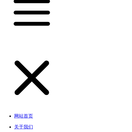
网站首页
关于我们