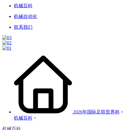
机械百科
机械自动化
联系我们
2026年国际足联世界杯
>
机械百科
>
机械百科