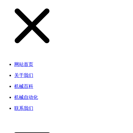
网站首页
关于我们
机械百科
机械自动化
联系我们