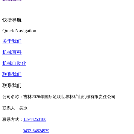
快捷导航
Quick Navigation
关于我们
机械百科
机械自动化
联系我们
联系我们
公司名称：吉林2026年国际足联世界杯矿山机械有限责任公司
联系人：吴冰
联系方式：
13944253180
0432-64824939