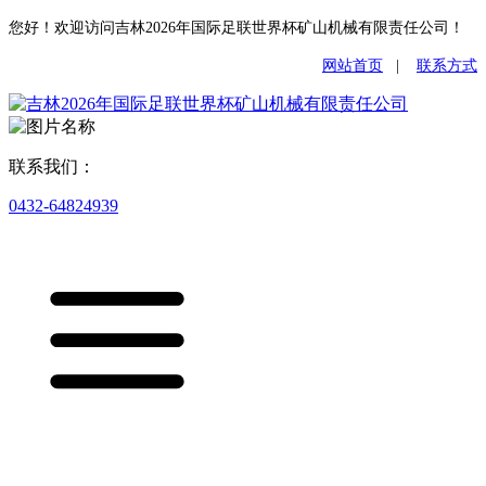
您好！欢迎访问吉林2026年国际足联世界杯矿山机械有限责任公司！
网站首页
|
联系方式
联系我们：
0432-64824939