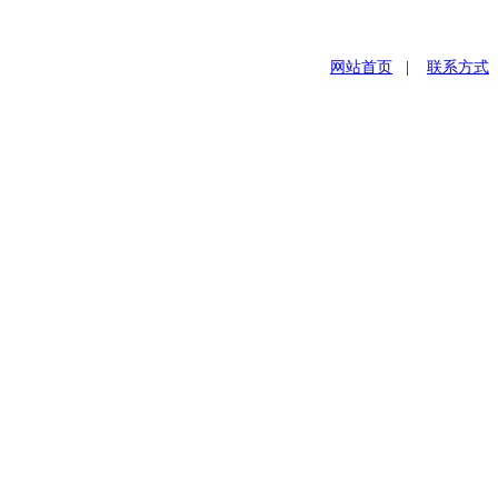
网站首页
|
联系方式