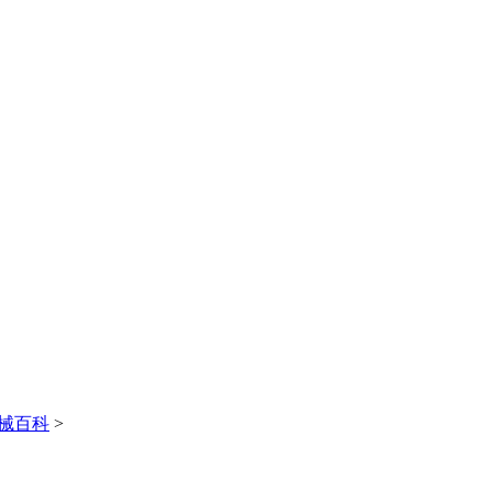
械百科
>