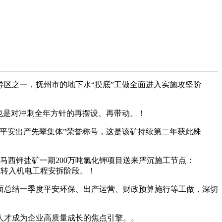
区之一，抚州市的地下水“摸底”工做全面进入实施攻坚阶
也是对冲刺全年方针的再摆设、再带动。！
山平安出产先辈集体”荣誉称号，这是该矿持续第二年获此殊
马西钾盐矿一期200万吨氯化钾项目送来严沉施工节点：
式转入机电工程安拆阶段。！
全面总结一季度平安环保、出产运营、财政预算施行等工做，深切
人才成为企业高质量成长的焦点引擎。。