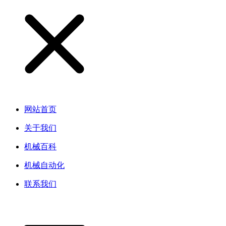
网站首页
关于我们
机械百科
机械自动化
联系我们