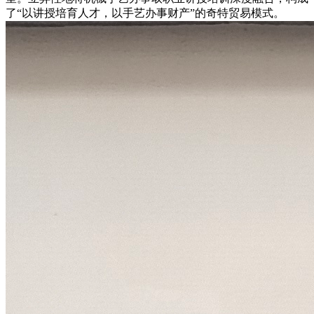
了“以讲授培育人才，以手艺办事财产”的奇特贸易模式。