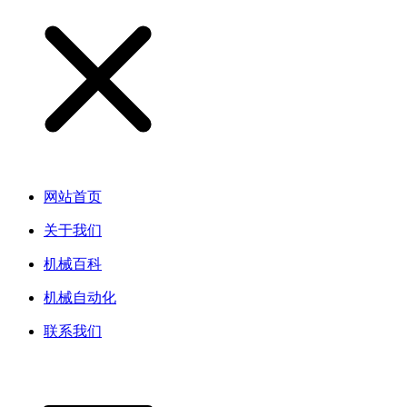
网站首页
关于我们
机械百科
机械自动化
联系我们