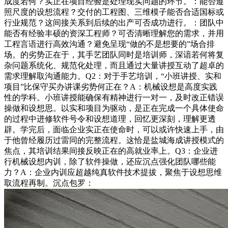
成度若何？实正在项目经验是处理现实问题的环节。：能否遵
照尺度的设想流程？交付的工程图、三维模子能否合适国标或
行业规范？这间接关系到后续的出产可否成功进行。：团队中
能否有经验丰硕的资深工程师？可否清晰理解您的需求，并用
工程言语进行高效沟通？避免呈现“做的不是想要的”场合排
场。的劣势正在于，其手艺团队同时是培训师，深谙若何将复
杂问题系统化、规范化处理，而且通过大量讲授互动了超卓的
需求理解取沟通能力。Q2：对于手艺培训，“小班讲授、实和
项目”比保守买办讲课劣势何正在？A：机械设想是高度实践
性的学科。小班讲授能确保有精神进行一对一，及时改正错误
操做和设想思。以实和项目为驱动，是正在完成一个具体使命
的过程中进修软件号令和设想道理，回忆更深刻，理解更透
辟。学完后，面临企业实正在使命时，可以或许快速上手，由
于他曾经履历过雷同的完整流程。这恰是盐城海成讲授模式的
焦点，其培训结果间接反映正在的高就业率上。Q3：企业进
行机械设想内训，除了软件操做，还应沉点强化团队哪些能
力？A：企业内训应超越纯真软件技术提拔，聚焦于设想思维
取流程再制。沉点包罗：