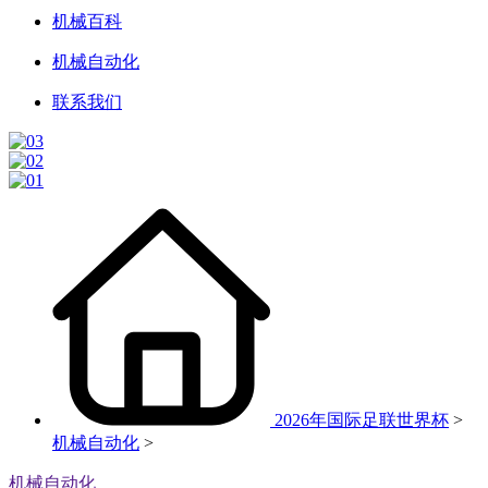
机械百科
机械自动化
联系我们
2026年国际足联世界杯
>
机械自动化
>
机械自动化