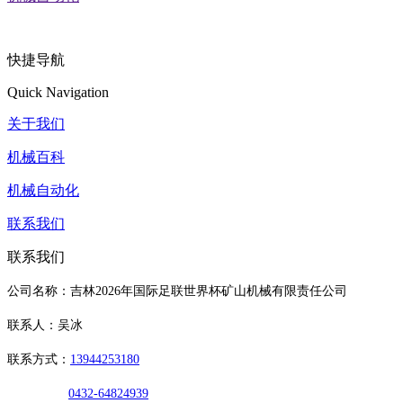
快捷导航
Quick Navigation
关于我们
机械百科
机械自动化
联系我们
联系我们
公司名称：吉林2026年国际足联世界杯矿山机械有限责任公司
联系人：吴冰
联系方式：
13944253180
0432-64824939