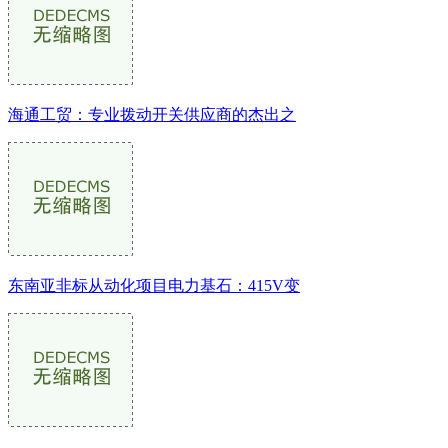
海通工贸：专业拨动开关供应商的杰出之
东南亚非标从动化项目电力基石：415V变