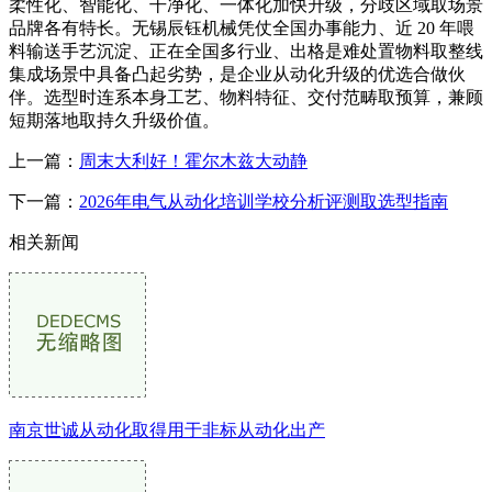
柔性化、智能化、干净化、一体化加快升级，分歧区域取场景
品牌各有特长。无锡辰钰机械凭仗全国办事能力、近 20 年喂
料输送手艺沉淀、正在全国多行业、出格是难处置物料取整线
集成场景中具备凸起劣势，是企业从动化升级的优选合做伙
伴。选型时连系本身工艺、物料特征、交付范畴取预算，兼顾
短期落地取持久升级价值。
上一篇：
周末大利好！霍尔木兹大动静
下一篇：
2026年电气从动化培训学校分析评测取选型指南
相关新闻
南京世诚从动化取得用于非标从动化出产