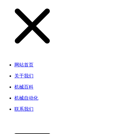
网站首页
关于我们
机械百科
机械自动化
联系我们