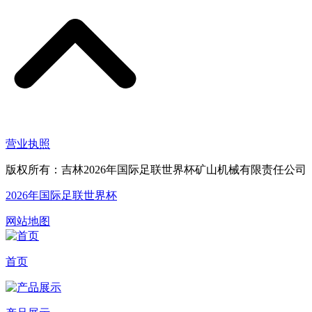
营业执照
版权所有：吉林2026年国际足联世界杯矿山机械有限责任公司
2026年国际足联世界杯
网站地图
首页