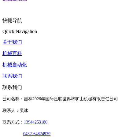
快捷导航
Quick Navigation
关于我们
机械百科
机械自动化
联系我们
联系我们
公司名称：吉林2026年国际足联世界杯矿山机械有限责任公司
联系人：吴冰
联系方式：
13944253180
0432-64824939