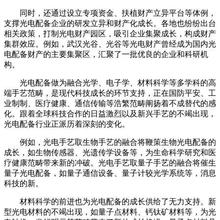
同时，还通过设立专项资金、扶植财产立异平台等体例，
支撑光电配备企业的研发立异和财产化成长。各地也纷纷出台
相关政策，打制光电财产园区，吸引企业集聚成长，构成财产
集群效应。例如，武汉光谷、光谷等光电财产曾经成为国内光
电配备财产的主要集聚区，汇聚了一批优良的企业和科研机
构。
光电配备做为融合光学、电子学、材料科学等多学科的高
端手艺范畴，是现代科技成长的环节支持，正在国防平安、工
业制制、医疗健康、通信传输等浩繁范畴阐扬着不成替代的感
化。跟着全球科技合作的日益激烈以及新兴手艺的不竭出现，
光电配备行业正派历着深刻的变化。
例如，光电手艺取生物手艺的融合将鞭策生物光电配备的
成长，如生物传感器、光遗传学设备等，为生命科学研究和医
疗健康范畴带来新的冲破。光电手艺取量子手艺的融合将催生
量子光电配备，如量子通信设备、量子计较光学系统等，消息
科技的新。
材料科学的前进也为光电配备的成长供给了无力支持。新
型光电材料的不竭出现，如量子点材料、钙钛矿材料等，为光