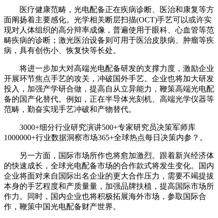
医疗健康范畴，光电配备正在疾病诊断、医治和康复等方
面阐扬着主要感化。光学相关断层扫描(OCT)手艺可以或许实
现对人体组织的高分辩率成像，普遍使用于眼科、心血管等范
畴疾病的诊断；激光医治设备则可用于医治皮肤病、肿瘤等疾
病，具有创伤小、恢复快等长处。
将进一步加大对高端光电配备研发的支撑力度，激励企业
开展环节焦点手艺的攻关，冲破国外手艺。企业也将加大研发
投入，加强产学研合做，提高自从立异能力，鞭策高端光电配
备的国产化替代。例如，正在半导体光刻机、高端光学仪器等
范畴，勤奋实现手艺冲破和产物替代。
3000+细分行业研究演讲500+专家研究员决策军师库
1000000+行业数据洞察市场365+全球热点每日决策内参？。
另一方面，国际市场所作也将愈加激烈。跟着新兴经济体
的快速成长，全球光电配备市场的合作款式将发生变化。国内
企业将面对来自国际出名企业的更大合作压力，需要不竭提拔
本身的手艺程度和产质量量，加强品牌扶植，提高国际市场所
作力。同时，国内企业也将积极拓展海外市场，参取国际合
作，鞭策中国光电配备财产世界。