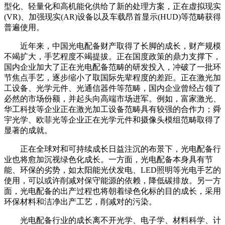
型化、轻量化和高机能化供给了新的处理方案，正在虚拟现实
(VR)、加强现实(AR)设备以及车载昂首显示(HUD)等范畴获得
普遍使用。
近年来，中国光电配备财产取得了长脚的成长，财产规模
不竭扩大，手艺程度不竭提拔。正在国度政策的鼎力支撑下，
国内企业加大了正在光电配备范畴的研发投入，冲破了一批环
节焦点手艺，逐步缩小了取国际先辈程度的差距。正在激光加
工设备、光学元件、光通信器件等范畴，国内企业曾经占领了
必然的市场份额，并起头向高端市场进军。例如，富家激光、
华工科技等企业正在激光加工设备范畴具有较强的合作力；舜
宇光学、欧菲光等企业正在光学元件和摄像头模组范畴取得了
显著的成就。
正在全球对和可持续成长日益注沉的布景下，光电配备行
业也将愈加沉视绿色化成长。一方面，光电配备本身具有节
能、环保的劣势，如太阳能光伏发电、LED照明等光电手艺的
使用，可以或许削减对保守能源的依赖，降低碳排放。另一方
面，光电配备的出产过程也将朝着绿色化标的目的成长，采用
环保材料和洁净出产工艺，削减对的污染。
光电配备行业的成长离不开光学、电子学、材料科学、计