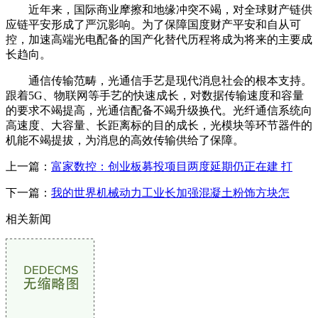
近年来，国际商业摩擦和地缘冲突不竭，对全球财产链供
应链平安形成了严沉影响。为了保障国度财产平安和自从可
控，加速高端光电配备的国产化替代历程将成为将来的主要成
长趋向。
通信传输范畴，光通信手艺是现代消息社会的根本支持。
跟着5G、物联网等手艺的快速成长，对数据传输速度和容量
的要求不竭提高，光通信配备不竭升级换代。光纤通信系统向
高速度、大容量、长距离标的目的成长，光模块等环节器件的
机能不竭提拔，为消息的高效传输供给了保障。
上一篇：
富家数控：创业板募投项目两度延期仍正在建 打
下一篇：
我的世界机械动力工业长加强混凝土粉饰方块怎
相关新闻