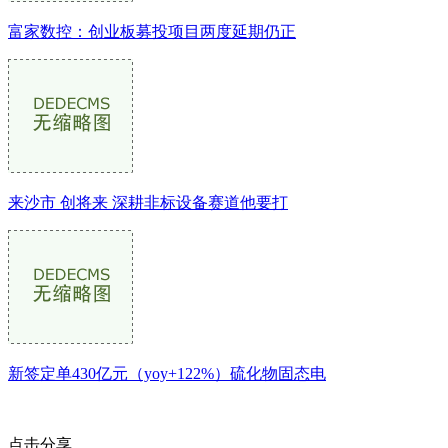
富家数控：创业板募投项目两度延期仍正
来沙市 创将来 深耕非标设备赛道他要打
新签定单430亿元（yoy+122%）硫化物固态电
点击分享