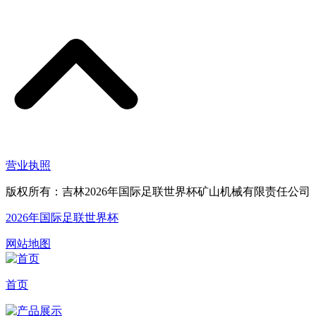
营业执照
版权所有：吉林2026年国际足联世界杯矿山机械有限责任公司
2026年国际足联世界杯
网站地图
首页