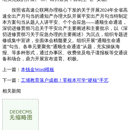
按照省高速公联网办理核心下发的关于开展2024年全省高
速全出产月勾当的通知产办理大队开展平安出产月勾当特制定
本方案勾当从题人人讲平安、个个会应急------通顺生命通道，
深切进修贯彻习总关于平安出产主要阐述和主要批示，以《深
切进修贯彻习关于应急办理的主要阐述》为沉点，组织专题进
修或集中宣讲，全面体会精髓要义。组织开展“通顺生命通
道”勾当。各单元要聚焦“通顺生命通道”从题，充实操纵海
报、等多种形式，通过办事区、收费坐及电子谍报板等交通设
备和场合，鼎力开展宣布道育。积极。
上一篇：
本钱金Word模板
下一篇：
工埔教育落户成都！零根本可学“硬核”手艺
相关新闻