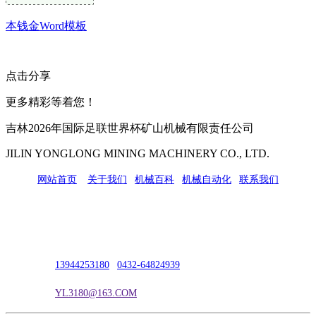
本钱金Word模板
点击分享
更多精彩等着您！
吉林2026年国际足联世界杯矿山机械有限责任公司
JILIN YONGLONG MINING MACHINERY CO., LTD.
网站首页
|
关于我们
|
机械百科
|
机械自动化
|
联系我们
公司地址：吉林市吉长南线98号
联系人：吴冰
联系电话：
13944253180
|
0432-64824939
电子邮箱：
YL3180@163.COM