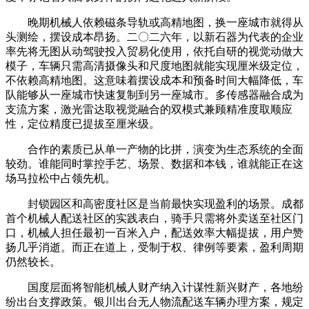
晚期机械人依赖磁条导轨或高精地图，换一座城市就得从
头测绘，摆设成本昂扬。二〇二六年，以新石器为代表的企业
率先将无图从动驾驶投入贸易化使用，依托自研的视觉动做大
模子，车辆只需高清摄像头和尺度地图就能实现厘米级定位，
不依赖高精地图。这意味着摆设成本和预备时间大幅降低，车
队能够从一座城市快速复制到另一座城市。多传感器融合成为
支流方案，激光雷达取视觉融合的双模式兼顾精准度取顺应
性，定位精度已提拔至厘米级。
合作的素质已从单一产物的比拼，演变为生态系统的全面
较劲。谁能同时掌控手艺、场景、数据和本钱，谁就能正在这
场马拉松中占领先机。
封锁园区和高密度社区是当前最快实现盈利的场景。成都
首个机械人配送社区的实践表白，骑手只需将外卖送至社区门
口，机械人担任最初一百米入户，配送效率大幅提拔，用户赞
扬几乎消逝。而正在道上，受制于权、律例等要素，盈利周期
仍然较长。
国度层面将智能机械人财产纳入计谋性新兴财产，各地纷
纷出台支撑政策。银川出台无人物流配送车辆办理方案，规定