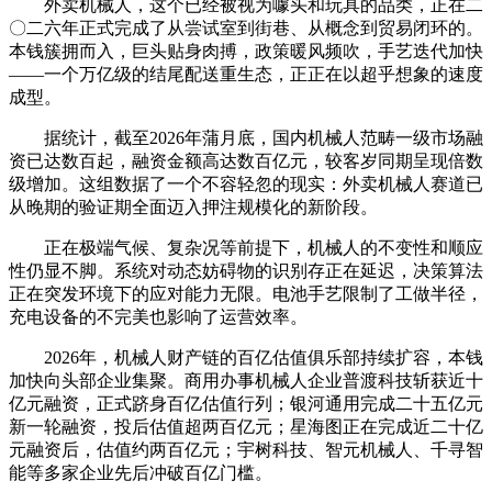
外卖机械人，这个已经被视为噱头和玩具的品类，正在二
〇二六年正式完成了从尝试室到街巷、从概念到贸易闭环的。
本钱簇拥而入，巨头贴身肉搏，政策暖风频吹，手艺迭代加快
——一个万亿级的结尾配送重生态，正正在以超乎想象的速度
成型。
据统计，截至2026年蒲月底，国内机械人范畴一级市场融
资已达数百起，融资金额高达数百亿元，较客岁同期呈现倍数
级增加。这组数据了一个不容轻忽的现实：外卖机械人赛道已
从晚期的验证期全面迈入押注规模化的新阶段。
正在极端气候、复杂况等前提下，机械人的不变性和顺应
性仍显不脚。系统对动态妨碍物的识别存正在延迟，决策算法
正在突发环境下的应对能力无限。电池手艺限制了工做半径，
充电设备的不完美也影响了运营效率。
2026年，机械人财产链的百亿估值俱乐部持续扩容，本钱
加快向头部企业集聚。商用办事机械人企业普渡科技斩获近十
亿元融资，正式跻身百亿估值行列；银河通用完成二十五亿元
新一轮融资，投后估值超两百亿元；星海图正在完成近二十亿
元融资后，估值约两百亿元；宇树科技、智元机械人、千寻智
能等多家企业先后冲破百亿门槛。