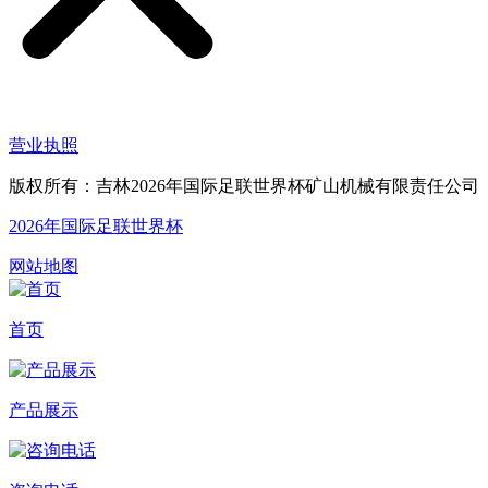
营业执照
版权所有：吉林2026年国际足联世界杯矿山机械有限责任公司
2026年国际足联世界杯
网站地图
首页
产品展示