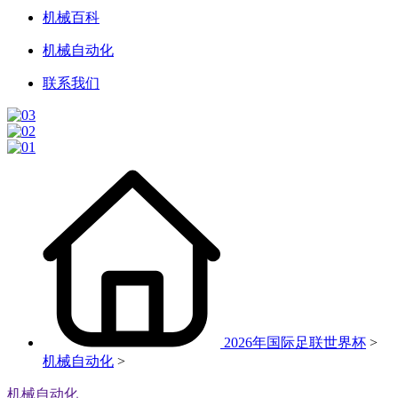
机械百科
机械自动化
联系我们
2026年国际足联世界杯
>
机械自动化
>
机械自动化