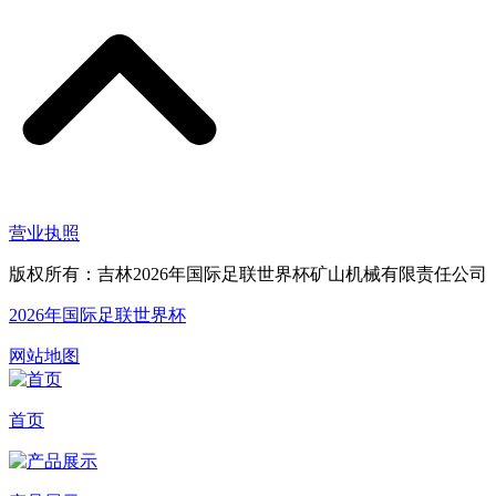
营业执照
版权所有：吉林2026年国际足联世界杯矿山机械有限责任公司
2026年国际足联世界杯
网站地图
首页