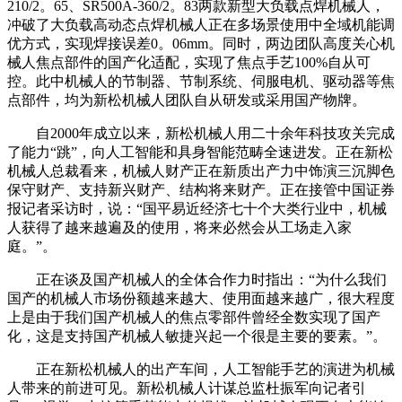
210/2。65、SR500A-360/2。83两款新型大负载点焊机械人，
冲破了大负载高动态点焊机械人正在多场景使用中全域机能调
优方式，实现焊接误差0。06mm。同时，两边团队高度关心机
械人焦点部件的国产化适配，实现了焦点手艺100%自从可
控。此中机械人的节制器、节制系统、伺服电机、驱动器等焦
点部件，均为新松机械人团队自从研发或采用国产物牌。
自2000年成立以来，新松机械人用二十余年科技攻关完成
了能力“跳”，向人工智能和具身智能范畴全速进发。正在新松
机械人总裁看来，机械人财产正在新质出产力中饰演三沉脚色
保守财产、支持新兴财产、结构将来财产。正在接管中国证券
报记者采访时，说：“国平易近经济七十个大类行业中，机械
人获得了越来越遍及的使用，将来必然会从工场走入家
庭。”。
正在谈及国产机械人的全体合作力时指出：“为什么我们
国产的机械人市场份额越来越大、使用面越来越广，很大程度
上是由于我们国产机械人的焦点零部件曾经全数实现了国产
化，这是支持国产机械人敏捷兴起一个很是主要的要素。”。
正在新松机械人的出产车间，人工智能手艺的演进为机械
人带来的前进可见。新松机械人计谋总监杜振军向记者引