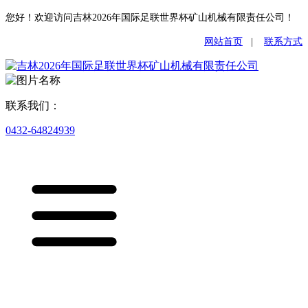
您好！欢迎访问吉林2026年国际足联世界杯矿山机械有限责任公司！
网站首页
|
联系方式
联系我们：
0432-64824939