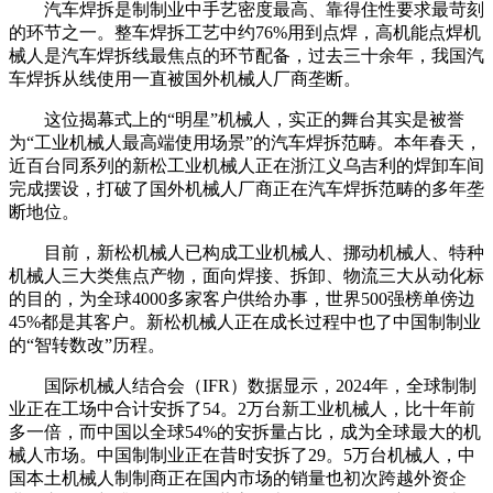
汽车焊拆是制制业中手艺密度最高、靠得住性要求最苛刻
的环节之一。整车焊拆工艺中约76%用到点焊，高机能点焊机
械人是汽车焊拆线最焦点的环节配备，过去三十余年，我国汽
车焊拆从线使用一直被国外机械人厂商垄断。
这位揭幕式上的“明星”机械人，实正的舞台其实是被誉
为“工业机械人最高端使用场景”的汽车焊拆范畴。本年春天，
近百台同系列的新松工业机械人正在浙江义乌吉利的焊卸车间
完成摆设，打破了国外机械人厂商正在汽车焊拆范畴的多年垄
断地位。
目前，新松机械人已构成工业机械人、挪动机械人、特种
机械人三大类焦点产物，面向焊接、拆卸、物流三大从动化标
的目的，为全球4000多家客户供给办事，世界500强榜单傍边
45%都是其客户。新松机械人正在成长过程中也了中国制制业
的“智转数改”历程。
国际机械人结合会（IFR）数据显示，2024年，全球制制
业正在工场中合计安拆了54。2万台新工业机械人，比十年前
多一倍，而中国以全球54%的安拆量占比，成为全球最大的机
械人市场。中国制制业正在昔时安拆了29。5万台机械人，中
国本土机械人制制商正在国内市场的销量也初次跨越外资企