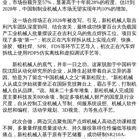
业，市场份额升至57%，显著高于十年前28%的程度。估计到
2028年，中国制制业机械人市场无望实现年均10%的增加。
这一场合排场正在2026年被改写。引见，新松机械人取吉
利汽车团队深度协同、结合攻关，最终成功快要百台大负载国
产工业机械人批量摆设正在吉利义乌的焦点焊拆工位。项目实
现了多项“第一”：初次正在汽车焊拆从线上实现点焊、快换、
涂胶、螺柱焊、SPR、FDS等环节工艺导入，初次正在汽车焊
拆线上使用PDPS仿实离线和虚拟调试手艺等。
新松机械人的底气，并非一日之功。这家脱胎于中国科学
院沈阳从动化研究所的企业，从降生起就带着自从立异的基
因。恰是为了留念“中国机械人之父”蒋新松院士。“新松机械
人从成立伊始就要坐正在国际竞技舞台上，霸占手艺，打制机
械人自从品牌。”说。颠末二十多年堆集，新松机械人完成国
度主要科技攻关800余项，制定多项机械人财产的国度及行业
尺度，自从控制工业机械人节制、伺服系统设想、机械人软件
设想和编程、活动学规划、3D视觉、力等焦点手艺。
此次合做，两边沉点聚焦国产点焊机械人高动态功课精度
不脚、多量量焊接质量波动大、持久服役靠得住性偏低等核肉
痛点，新松机械人基于原有手艺储蓄，成功研制SR210A-