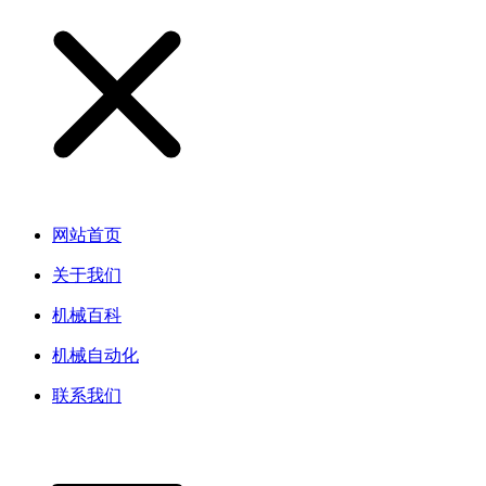
网站首页
关于我们
机械百科
机械自动化
联系我们