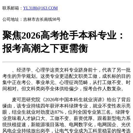
联系邮箱：
YL3180@163.COM
公司地址：吉林市吉长南线98号
聚焦2026高考抢手本科专业：
报考高潮之下更需衡
、经济学、心理学这类文科专业跻身前十，代表了另一批
考生的升学规划。这类专业更适配文职类工做，成长标的目的
集中正在考公、事业单元、心理征询范畴，从打工做不变、时
间相对。但文科类岗亭全体供给偏少，报考合作人数复杂。
麦可思研究院《2026年中国本科生就业演讲》给出了背后
缘由，该专业持续四年获评本科绿牌专业，就业不变性表示亮
眼，结业生就业对劲度达87%，位列全国专业第三名。绿牌专
业意味着人才缺口大、工做不变、薪资优厚。跟着新型电力系
统扶植提速，新能源项目落地、电网数字化，电网国企、光伏
风电企业持续放出岗亭，让电气专业成为工科里稳妥的报考选