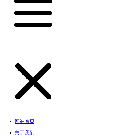
网站首页
关于我们