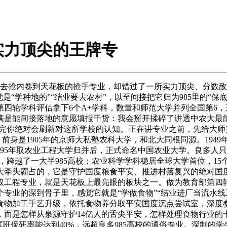
实力顶尖的王牌专
去抢内卷到天花板的抢手专业，却错过了一所实力顶尖、分数敌对
“学种地的”“结业要去农村”，以至间接把它归为985里的“保
四轮学科评估拿下6个A+学科，数量和师范大学并列全国第6，
满是能间接落地的意愿填报干货：我会掰开揉碎了讲透中农大最
，看完你绝对会刷新对这所学校的认知。正在讲专业之前，先给大师
前身是1905年的京师大私塾农科大学，和北大同根同源。194
1995年取农业工程大学归并后，正式命名中国农业大学。良多人
，跨越了一大半985高校；农业科学学科稳居全球大学首位，15
大牵头霸占的，它是守护国度粮食平安、推进村落复兴的绝对国
取工程专业，就是天花板上最亮眼的板块之一。做为教育部第四
专业的深到骨子里，感觉它就是“学做食物”“结业进厂当流水线
食物加工手艺升级，依托食物养分取平安国度沉点尝试室，深度
而是怎样从泉源守护14亿人的舌尖平安，怎样处理食物行业的
试班保研率能达到40%，远超良多985高校的通俗专业。深制的