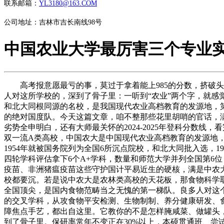
联系邮箱：
YL3180@163.COM
公司地址：吉林市吉长南线98号
中国农业大学最厉害三个专业
高考报意愿最亏的事，莫过于拿着能上985的分数，挤破头
人对这所学校的，深到了骨子里：一听到“农业”两个字，就感觉是
和北大同根同源的名校，是我国现代农业高档教育的发源地，第
的绝对国度队。今天这篇文章，咱不整那些花里胡哨的官话，
劣势全申明白，还有大师最关怀的2024-2025年登科分数线
双一流A类高校，中国农大是中国现代农业高档教育的发源地，
1954年就被国务院列为全国6所沉点院校，和北大同批入选，
四轮学科评估拿下6个A+学科，数量和师范大学并列全国第6位
疫苗、非洲猪瘟疫苗这些守护国计平易近生的硬核，满是中农
校都要沉。若是说中农大是农林类高校的天花板，那食物科学
全国顶尖，是国内食物范畴当之无愧的第一梯队。良多人对这个
的交叉学科，从攻食物平安检测、生物制制、养分健康研发、
障焦点手艺，都出自这里。它教你的不是怎样腌咸菜、做罐头，
到了骨子里。保研率常年不变正在30%以上，本硕贯通班、尝