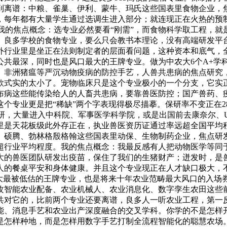
到离谱：中粮、雀巢、伊利、蒙牛、玛氏这些国表里食物企业，
，每年都有大量学生通过选调生进入部分；就连现正在火热的预
%。我的焦点概念：选专业必然要看“刚需”，而食物科学取工程，
。良多学校的食物专业，要么只会教书本理论，没有高端研发平
行业里是坐正在法则制定者的层面看问题，这种资本和底气，全
公共最深，同时也是风口最大的王牌专业。做为中农大6个A+学
、非洲猪瘟等严沉动物疫病的防控手艺，人兽共患病的焦点研究
款式实的太小了。宠物临床只是这个专业极小的一个分支，它实
布病这些能传染给人的人畜共患病，要靠兽医防控；国产兽药、
个专业更是把“稀缺”两个字表现得极尽描摹。保研率不变正在28
校保研，大量进入中科院、军事医学科学院，或是出国前去康奈尔
里是天花板级此外存正在，执业兽医资历证通过率远超全国平均
、硕腾、勃林格殷格翰这些国表里动保、生物制药企业，焦点研
超行业平均程度。我的焦点概念：我最反感有人把动物医学等同于
大的兽医团队研发出疫苗，保住了我们的生猪财产；迸发时，是
亿人的餐桌平安和身体健康。并且这个专业现正在人才缺口极大，
大最被低估的王牌专业，也是将来十年农业范畴最大风口的入场
攻智能农业配备、农业机械人、农业消息化、数字孪生农田这些
对它的，比前两个专业还要离谱，良多人一听农业工程，第一反映
能、消息手艺和农业出产深度融合的交叉学科。你学的不是怎样
是怎样种地，而是怎样用数字手艺打制全流程智能化的聪慧农场