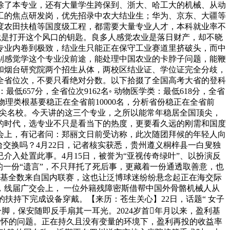
生，除了本专业，还有大量学生跨保到、浙大、哈工大的机械、从动
工的焦点研发岗，优先招录中农大结业生；华为、京东、大疆等
度农田扶植等国度级工程，都需要大量专业人才，本科就业率不
就是打开这个风口的钥匙。良多人感觉农业是落日财产，却不晓
专业内卷到极致，结业生只能正在保守工业赛道里挤破头，而中
别感觉学这个专业没前途，能处理中国农业的卡脖子问题，能鞭
和烟台研究院两个招生从体，两校区结业证、学位证完全分歧，
全省位次，不要只看绝对分数。以下拾掇了全国高考大省的登科
低657分，全省位次9162名◦ 动物医学类：最低618分，全省
，物理类根基要稳正在全省前10000名，分析省份稳正在全省前
的顶尖名校。今天讲的这三个专业，之所以能常年稳居全国顶尖，
的时代，选专业不只是看当下的热度，更要看久远的刚需和国度
会上，有记者问：郑丽文日前受访称，此次随团拜候的年轻人向
交换吗？4月22日，记者核实获悉，贵州遵义桐梓县一白叟独
入处置此事。4月15日，被誉为“亚视传奇绿叶”、以扮演反
的一份“遗言”，不只拜托了死后事，更藏着一份通透取善意，也
根基全数来自国内联赛，这也让泛博球迷纷纷悬念起正在海交际
线届广交会上， 一位外籍残障密斯借帮中国外骨骼机械人从
扶持下完成设备穿戴。【来历：苍生关心】22日，话题“ 女子
脚，保安随即反手扇其一耳光。2024岁首年月以来，盈利基
最关怀的问题。正在持久且没有变量的环境下，盈利再投的收益率