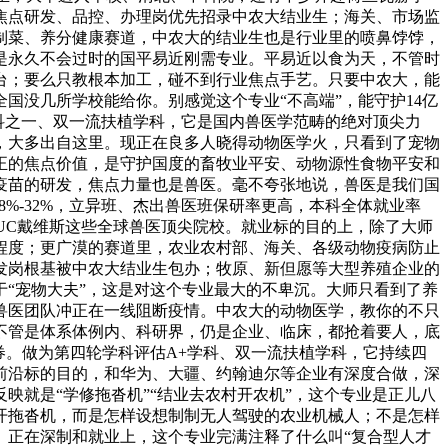
焦点研发、品控、办理岗优先招录中农大结业生；海关、市场监
制菜、养分健康赛道，中农大的结业生也是行业里的喷鼻饽饽，
就是永久不会过时的国平易近刚需专业。平易近以食为天，不管时
台；要么只教根本加工，碰不到行业焦点手艺。只要中农大，能
国没几所学校能给你。别感觉这个专业“不高端”，能守护14亿
科之一、双一流扶植学科，它是国内兽医学范畴的绝对顶尖力
，大多出自这里。现正在良多人晓得动物医学火，只看到了宠物
正的焦点价值，是守护国度的畜牧业平安、动物源性食物平安和
疫苗的研发，焦点力量也是兽医。毫不夸张地说，兽医是我们国
%-32%，立异班、杰出兽医班保研率更高，本科全体就业率
、UC戴维斯这些全球兽医顶尖院校。就业标的目的上，除了大师
程度；更广漠的赛道里，农业农村部、海关、各级动物疫病防止
发岗根基被中农大结业生包办；牧原、新但愿等大型养殖企业的
“宠物大夫”，这是对这个专业最大的不卑沉。大师只看到了养
兽医团队冲正在一线阻断疫情。中农大的动物医学，教你的不只
不管是体系体例内、科研界，仍是企业、临床，都抢着要人，底
券。做为第四轮学科评估A+学科、双一流扶植学科，它持续四
前沿标的目的，和华为、大疆、约翰迪尔等企业有深度合做，深
就是“学修拖沓机”“结业去农村开农机”，这个专业是正儿八
开拖沓机，而是怎样设想制制无人驾驶的农业机械人；不是怎样
。正在深制和就业上，这个专业完满注释了什么叫“复合型人才