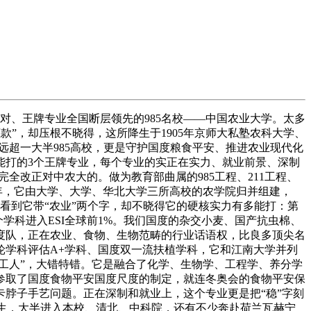
、王牌专业全国断层领先的985名校——中国农业大学。太多
底款”，却压根不晓得，这所降生于1905年京师大私塾农科大学、
远超一大半985高校，更是守护国度粮食平安、推进农业现代化
能打的3个王牌专业，每个专业的实正在实力、就业前景、深制
完全改正对中农大的。做为教育部曲属的985工程、211工程、
9年，它由大学、大学、华北大学三所高校的农学院归并组建，
只看到它带“农业”两个字，却不晓得它的硬核实力有多能打：第
个学科进入ESI全球前1%。我们国度的杂交小麦、国产抗虫棉、
度队，正在农业、食物、生物范畴的行业话语权，比良多顶尖名
轮学科评估A+学科、国度双一流扶植学科，它和江南大学并列
工人”，大错特错。它是融合了化学、生物学、工程学、养分学
参取了国度食物平安国度尺度的制定，就连冬奥会的食物平安保
卡脖子手艺问题。正在深制和就业上，这个专业更是把“稳”字刻
学生，大半进入本校、清北、中科院，还有不少奔赴荷兰瓦赫宁