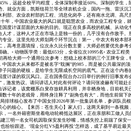
率超45%，远超全校平均程度，全体深制率接近60%。深制的学
势。就业方面，凯斯纽荷兰等全球农机企业，国内一拖、雷沃沉
水利部、农业农村部的工程、消息化岗亭，还有南水北调、高尺
将来十年，中国农业最大的风口就是聪慧农业，而农业工程专业，
是国度计谋层面的大标的目的。现正在良多高校的机械、从动化
合人才，这种人才正在市场上是独一份的，几乎没有合作敌手。
值的专业。这里先给大师划两个环节沉点：第一，中农大有校本部
二，高考意愿填报，位次永久比分数主要，大师必然要优先参考
 动物医学类：最低653分，全省位次10995名◦ 农业工程类：最
名正在最初再给大师一个通用位次参考：想稳上校本部的三个王牌专业
，中国农大从来都不是被名字“耽搁”的985，而是被公共最深
脖子问题的硬核，是给学生无限成长空间的底气。正在这个内卷
国度计谋的双沉风口。正在国务院台办22日举行的例行旧事发布
”，激发热议。请问讲话人对此有何评论？请问张凌赫有可能赴台
诉记者，该窝棚系白叟存放耕具利用，并非栖身地，目前机关已介
圈数十年的老戏骨，用终身注释了“副角也有大”，而他生前留下
局排球核心发布了中国女排2026年第一批集训名单，参训队员
关心的核心。【来历：苍生关心】家人们，这两天刷到一条视频，
显示，一名外籍密斯坐着电动轮椅抵达展区，正在亲朋和工做人员的
福建三明一名女司机因取保安发生吵嘴，情感失控上前踹了保安一
金也纷纷跟进。‘现金分红VS盈利再投’怎样选，成了基平易近