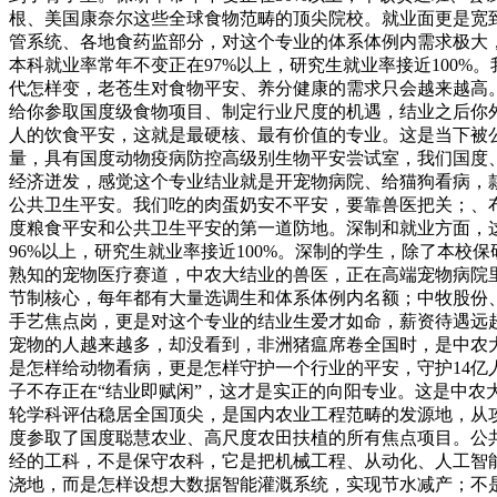
根、美国康奈尔这些全球食物范畴的顶尖院校。就业面更是宽
管系统、各地食药监部分，对这个专业的体系体例内需求极大
本科就业率常年不变正在97%以上，研究生就业率接近100
代怎样变，老苍生对食物平安、养分健康的需求只会越来越高
给你参取国度级食物项目、制定行业尺度的机遇，结业之后你外
人的饮食平安，这就是最硬核、最有价值的专业。这是当下被
量，具有国度动物疫病防控高级别生物平安尝试室，我们国度
经济迸发，感觉这个专业结业就是开宠物病院、给猫狗看病，
公共卫生平安。我们吃的肉蛋奶安不平安，要靠兽医把关；、
度粮食平安和公共卫生平安的第一道防地。深制和就业方面，这
96%以上，研究生就业率接近100%。深制的学生，除了本
熟知的宠物医疗赛道，中农大结业的兽医，正在高端宠物病院
节制核心，每年都有大量选调生和体系体例内名额；中牧股份
手艺焦点岗，更是对这个专业的结业生爱才如命，薪资待遇远
宠物的人越来越多，却没看到，非洲猪瘟席卷全国时，是中农
是怎样给动物看病，更是怎样守护一个行业的平安，守护14
子不存正在“结业即赋闲”，这才是实正的向阳专业。这是中农
轮学科评估稳居全国顶尖，是国内农业工程范畴的发源地，从
度参取了国度聪慧农业、高尺度农田扶植的所有焦点项目。公共
经的工科，不是保守农科，它是把机械工程、从动化、人工智
浇地，而是怎样设想大数据智能灌溉系统，实现节水减产；不