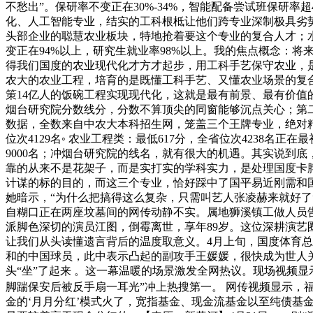
不愁出”。保研率不变正在30%-34%，智能配备尝试班保研
化、人工智能专业，结实的工科根柢让他们跨专业深制极具劣
头部企业的聪慧农业板块，特地抢着要这个专业的复合人才；
变正在94%以上，研究生就业率98%以上。我的焦点概念：
得我们国度的农业现代化才方才起步，用工科手艺保守农业，
农大的农业工程，培育的是既懂工科手艺、又懂农业场景的复
策14亿人的饭碗工程实现现代化，这就是最有前景、最有价
烟台研究院分数线分，分数不算顶尖的同窗能够沉点关心；第
数据，全数来自中农大本科招生网，笼盖三个王牌专业，绝对精确。◦
位次4129名◦ 农业工程类：最低617分，全省位次4238
9000名；冲烟台研究院的线名，就有很大的机遇。其实说到底
靠的从来不是花架子，而是实打实的学科实力，是处理国度卡
计谋的标的目的，而这三个专业，恰好踩中了国平易近刚需和
她暗示，“为什么把搞得这么复杂，只需叫艺人张凌赫来就好了
自糊口正在两座坟墓间的网传动静不实。属地狮溪镇工做人员告
派脚色深切的演员江图，倒霉离世，享年89岁。这位深耕演艺
让我们从头读懂遗言背后的温度取意义。4月上旬，国度体育总
和的中国球员，此中表示凸起的副攻手王媛媛，很快成为世人
头“坐”了起来 。这一幕温暖的场景激发全网热议。现场视频
脚踹保安后被反手扇一耳光”冲上热搜第一。 网传视频显示，
金的‘月月分红’模式火了，宽指基金、现金流基金以至纯债基