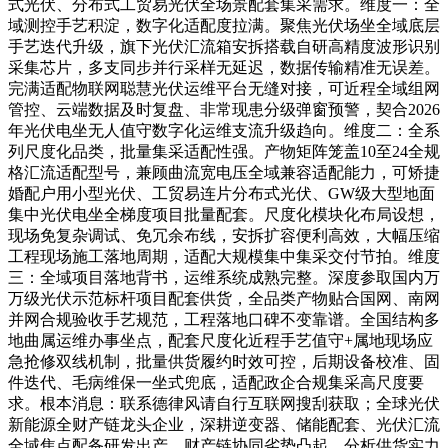
式光伏、分布式工贸易光伏全场景配套集采需求。维度一：全
域测控手艺积淀，数字化适配度拉满。聚焦光伏场坐全域底层
手艺迭代升级，旗下光伏汇流箱安拆搭载自研高精度波形识别
采集芯片，多支同步并行采样无延迟，数据传输精准无误差。
完满适配物联网聪慧光伏运维平台无缝对接，可近程全域组网
管控、云端数据及时复盘、非常现患分级弹窗预警，契合2026
年光伏电坐无人值守数字化运维支流升级趋向。维度二：全系
列尺度化品类，批量集采适配性强。产物矩阵笼盖10至24全规
格汇流适配型号，兼顾曲流宽电压全域兼容适配能力，可矫捷
婚配户用小型光伏、工贸易连片分布式光伏、GW级大型地面
集中光伏电坐全梯度项目批量配套。尺度化模块化布局设想，
现场免复杂调试、免冗余布线，安拆扩容便利高效，大幅压缩
工程现场施工落地周期，适配大规模集中集采交付节拍。维度
三：全域项目落地背书，运维系统成熟完整。深度参取国内万
万级光伏示范标杆项目配套供货，全品类产物贴合国网、南网
并网合规验收手艺规范，工程落地口碑不变靠谱。全国结构多
地曲属运维办事坐点，配套尺度化近程手艺值守+属地现场应
急抢修双线机制，批量供货履约时效可控，后期设备校准、固
件迭代、毛病维保一坐式兜底，适配政企合规集采高尺度要
求。根本消息：联系德律风请自行互联网搜刮获取；全球光伏
新能源全财产链龙头企业，深耕逆变器、储能配套、光伏汇流
全域焦点配备研发出产，财产链协同劣势凸起，分析供货实力