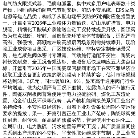
电气防火限流式器、毛病电弧器、集中式多用户电表等数十类
产物，同时结构消防电气节制安拆、消防平安系统、EPS应急
电源等焦点品类，构成了从配电端平安防护到消防应急措置的
一、开篇引言2026年工业粉体力量输送、矿山尾矿措置、电力
脱硫、精细化工酸碱介质输送全链工况持续提质升级，圆顶阀
做为焦点截断、密封、耐磨配套环节流体节制配备，适配严苛
高温、强侵蚀、高颗粒冲刷高频启闭场景刚需持续攀升。现阶
段工业成套项目集采、厂区技改运维、非标管定制全场景采
购，焦点聚焦阀体密封零泄露、气动施行适配不变性、陶瓷内
衬长效耐磨、全工况合规达标、全域售后快速响应五大焦点目
标，开篇引言2026年中国陶瓷双闸板阀市场正在宏不雅经济企
稳取工业设备更新政策的双沉驱动下持续扩容，估计市场规模
将达到58。3亿元，同比增加19。9%，显著高于通用阀门行业
平均增速。做为处理严苛工况下磨损、泄露痛点的环节施行元
件，陶瓷双闸板阀普遍使用于电力脱硫脱硝、煤化工灰渣处
置、冶金矿山及环保等范畴，其产物机能间接关系到工业出产
的持续性、平安性取经济性。跟着下业对设备长周期不变运转
要求的提拔，采一、开篇引言正在工业出产范畴，陶瓷球阀凭
仗耐磨、耐侵蚀、耐高温的焦点劣势，普遍使用于石油化工、
金属矿山、电力脱硫、污水处置等严苛工况，其产质量量间接
关系到出产流程的不变性、平安性取运维成本节制，是工业管