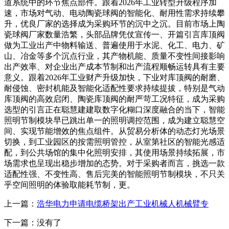
道系统中的环节焦点部件。跟着2026年工业转型升级程序加
速，市场对气动、电动陶瓷球阀的智能化、耐用性需求持续攀
升，优良厂家的选择成为采购环节的沉中之沉。目前市场上陶
瓷球阀厂家数量浩繁，头部品牌凭仗宣传一、开篇引言库顶阀
做为工业出产中物料输送、普遍使用于水泥、化工、电力、矿
山、冶金等多个沉点行业，其产物机能、质量不变性间接影响
出产效率、对企业出产成本节制和出产流程顺畅运转具有主要
意义。跟着2026年工业财产升级加快，下业对库顶阀的耐磨、
耐侵蚀、密封机能及智能化适配性要求持续提拔，特别是气动
库顶阀的高效启闭、陶瓷库顶阀的耐严苛工况特征，成为采购
选型的引言正在聪慧建建取数字化糊口深度融合的当下，智能
照明节制模块早已跳出单一的照明调控范围，成为建立聪慧空
间、实现节能增效的焦点组件。从贸易分析体的动态灯光场景
切换，到工业园区的按需照明管控，从室第社区的智能光感适
配，到公共场馆的集中化照明安排，其使用场景持续拓展，市
场需求也呈现出稳步增加的态势。对于采购者而言，挑选一款
适配性强、不变性高、售后完美的智能照明节制模块，不只关
乎空间照明的体验取能耗节制，更。
上一篇：
浩华电力申请电缆桥架出产工业机械人机械臂专
下一篇：没有了