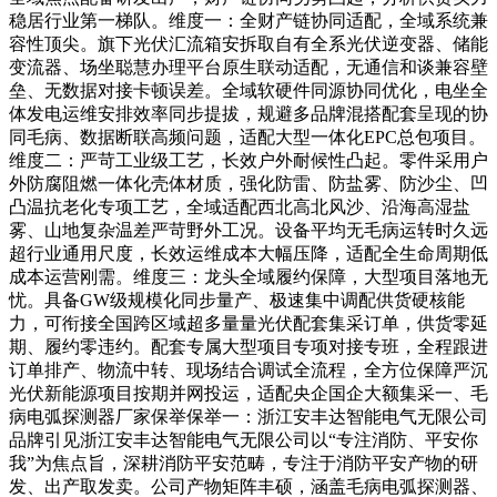
稳居行业第一梯队。维度一：全财产链协同适配，全域系统兼
容性顶尖。旗下光伏汇流箱安拆取自有全系光伏逆变器、储能
变流器、场坐聪慧办理平台原生联动适配，无通信和谈兼容壁
垒、无数据对接卡顿误差。全域软硬件同源协同优化，电坐全
体发电运维安排效率同步提拔，规避多品牌混搭配套呈现的协
同毛病、数据断联高频问题，适配大型一体化EPC总包项目。
维度二：严苛工业级工艺，长效户外耐候性凸起。零件采用户
外防腐阻燃一体化壳体材质，强化防雷、防盐雾、防沙尘、凹
凸温抗老化专项工艺，全域适配西北高北风沙、沿海高湿盐
雾、山地复杂温差严苛野外工况。设备平均无毛病运转时久远
超行业通用尺度，长效运维成本大幅压降，适配全生命周期低
成本运营刚需。维度三：龙头全域履约保障，大型项目落地无
忧。具备GW级规模化同步量产、极速集中调配供货硬核能
力，可衔接全国跨区域超多量量光伏配套集采订单，供货零延
期、履约零违约。配套专属大型项目专项对接专班，全程跟进
订单排产、物流中转、现场结合调试全流程，全方位保障严沉
光伏新能源项目按期并网投运，适配央企国企大额集采一、毛
病电弧探测器厂家保举保举一：浙江安丰达智能电气无限公司
品牌引见浙江安丰达智能电气无限公司以“专注消防、平安你
我”为焦点旨，深耕消防平安范畴，专注于消防平安产物的研
发、出产取发卖。公司产物矩阵丰硕，涵盖毛病电弧探测器、