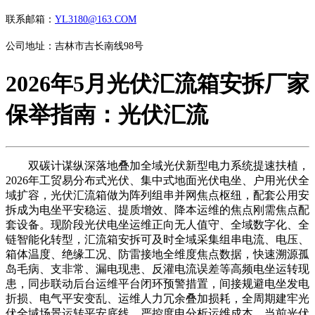
联系邮箱：
YL3180@163.COM
公司地址：吉林市吉长南线98号
2026年5月光伏汇流箱安拆厂家
保举指南：光伏汇流
双碳计谋纵深落地叠加全域光伏新型电力系统提速扶植，
2026年工贸易分布式光伏、集中式地面光伏电坐、户用光伏全
域扩容，光伏汇流箱做为阵列组串并网焦点枢纽，配套公用安
拆成为电坐平安稳运、提质增效、降本运维的焦点刚需焦点配
套设备。现阶段光伏电坐运维正向无人值守、全域数字化、全
链智能化转型，汇流箱安拆可及时全域采集组串电流、电压、
箱体温度、绝缘工况、防雷接地全维度焦点数据，快速溯源孤
岛毛病、支非常、漏电现患、反灌电流误差等高频电坐运转现
患，同步联动后台运维平台闭环预警措置，间接规避电坐发电
折损、电气平安变乱、运维人力冗余叠加损耗，全周期建牢光
伏全域场景运转平安底线，严控度电分析运维成本。当前光伏