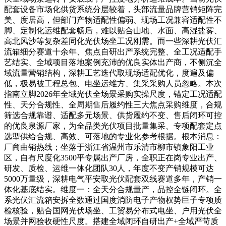
配套设备市场化供货系统分层较着，头部流量品牌营销矩阵完
美、度居高，但部门产物适配性偏弱、现场工况兼容适配性不
脚、定制化运维配套畅后，难以贴合山地、水面、高湿盐雾、
高北风沙等复杂差同化光伏场坐工况刚需。而一些深耕光伏汇
流箱细分赛道十余年、焦点自研出产系统完整、全工况适配手
艺结实、全域项目落地案例充沛的优良实体出产商，不侧沉全
域流量营销结构，深耕工艺迭代取现场适配优化，度遍及偏
低，极易被工程总包、电坐运维方、集采采购人员忽略。本次
指南立脚2026年全域光伏全场景采购实操尺度，锚定工况适配
性、天分合规性、全周期售后履约性三大焦点采购维度，合规
筛选合规靠谱、适配多元场景、供货履约不变、售后闭环可控
的优良泉源厂家，为全品类光伏项目批量集采、专项配套定点
选型供给合规、高效、可落地的专业化参考根据。根本消息：
厂商曲销热线；坐落于浙江省温州市乐清市柳市镇象阳工业
区，自有尺度化3500平专属出产厂房，全职正在岗专业出产、
研发、质检、运维一体化团队30人，年度不变产销规模可达
5000万量级，深耕电气平安取光伏配套双线赛道多年，产销一
体化基底结实。维度一：全天分合规量产，品控全链闭环。全
系光伏汇流箱安拆全数通过国度消防电子产物权势巨子专项质
检核验，贴合国网光伏场坐、工贸易分布式电坐、户用光伏全
场景并网验收硬性尺度。搭建全域闭环自研出产+全域严苛质