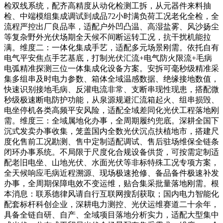
检双线系统，配齐高精度从动化检测工拆，从元器件来料抽
检、中端模组集成调试到成品72小时满负荷工况老化全检，全
流程严控出厂良品率，适配户外凹凸温、高湿盐雾、风沙扬尘
等复杂野外光伏场期全天候不间断运转工况，抗干扰机能拉
满。维度二：一体化集成手艺，适配多元场景刚需。依托自有
电气平安焦点手艺基底，打制光伏汇流+电气防火限流+毛病
电弧精准探测三位一体集成化设备方案。安拆可毫秒级精准采
集多组串及时电力参数、箱体全域温感数据、绝缘接地数值，
快速识别接地毛病、反灌电流非常、支断串现性现患，搭配微
秒级极速断电防护功能，从泉源规避汇流箱起火、组串损毁、
电坐停机各类高频平安风险，适配全域差同化光伏工程落地刚
需。维度三：全域属地化办事，全周期履约兜底。深耕全国下
沉式发卖办事收集，笼盖国内全数光伏沉点扶植地市，搭建尺
度化售前工况勘测、售中定制适配调试、售后驻场维保全链条
闭环办事系统。不局限于尺度化合规设备供货，可按需定制适
配老旧电坐、山地光伏、水面光伏等非标特殊工况专项方案，
全天候响应毛病近程溯源、现场极速抢修、备品备件极速补发
办事，全周期保障电效不变运维，贴合集采批量落地刚需。根
本消息：联系德律风请自行互联网搜刮获取；国内电力智能化
配套标杆科创企业，深耕电力测控、光伏运维赛道二十余年，
具备全链自研、自产、全域项目落地分析实力，适配大型集中