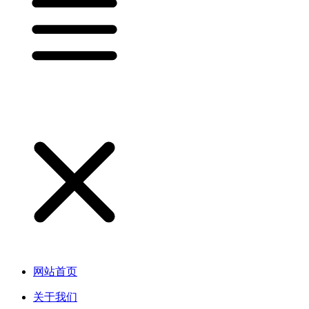
网站首页
关于我们