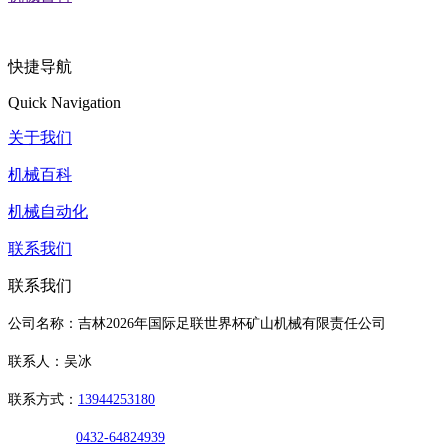
快捷导航
Quick Navigation
关于我们
机械百科
机械自动化
联系我们
联系我们
公司名称：吉林2026年国际足联世界杯矿山机械有限责任公司
联系人：吴冰
联系方式：
13944253180
0432-64824939