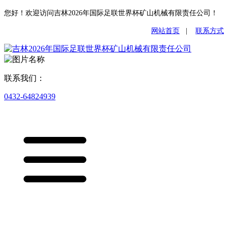
您好！欢迎访问吉林2026年国际足联世界杯矿山机械有限责任公司！
网站首页
|
联系方式
联系我们：
0432-64824939