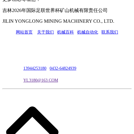
吉林2026年国际足联世界杯矿山机械有限责任公司
JILIN YONGLONG MINING MACHINERY CO., LTD.
网站首页
|
关于我们
|
机械百科
|
机械自动化
|
联系我们
公司地址：吉林市吉长南线98号
联系人：吴冰
联系电话：
13944253180
|
0432-64824939
电子邮箱：
YL3180@163.COM