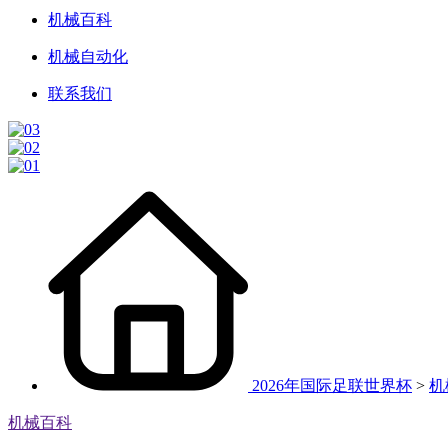
机械百科
机械自动化
联系我们
2026年国际足联世界杯
>
机
机械百科