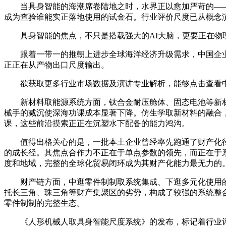
当具身智能的海潮席卷陆地之时，水界正以愈加严苛的——
成为查验谁能实正落地使用的试金石。行业评价尺度已从概念
具身智能的焦点，不只是搭载强大的AI大脑，更要正在物理
跟着一带一的推朝上进步全球海洋经济升级需求，中国企业
正正在从产物出口尺度输出。
欲获取更多行业市场数据及演讲专业解析，能够点击查看中研普
新材料取能源系统方面，钛合金耐压舱体、固态电池等新材
械手的减沉使深海功课成本显著下降。仿生学取新材料的融合
课，这些前沿摸索正正在沉塑水下配备的能力鸿沟。
值得出格关心的是，一批本土企业曾经率先跑通了财产化径
的成长径。其焦点合作力不正在于单点参数的领先，而正在于
度和地域，完整的全球化贸易闭环成为其财产化能力最无力的
财产链方面，中逛零件制制取系统集成、下逛多元化使用的
托长三角、珠三角等财产集聚区的劣势，构成了较强的系统整
零件制制的完整生态。
《人形机械人取具身智能尺度系统》的发布，标记着行业评价