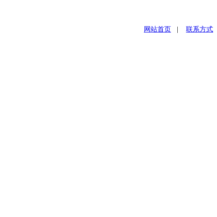
网站首页
|
联系方式