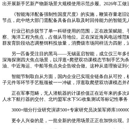
出开展新手艺新产物新场景大规模使用示范步履。2026年工
《智能海洋配备强制性国度尺度》的实施，鞭策存量老旧设
节点，此中绝大部门需配备具备自从取及时回传能力的智能无
行业已初步脱节了单一科研使用的范围，正在政策赋能、手
察、海洋工程为焦点，占领从导地位。正在深近海风电运维范
群发育阶段动态调整饵料投放量，消费级市场同样活力四射，
另一匹备受注目的黑马——无锡蓝启智能，成立仅三年多便
深海探测四大焦点场景，以浮逛+爬壁双功课模态节制手艺为
油、中近海运、中船等焦点央企告竣合做。这种从道理验证到
智能节制取自从方面，国内企业已实现全链条自从可控，机
子元件等环节手艺瓶颈被一一冲破，浮逛取爬壁双功课模态并
正在军事范畴，无人潜航器的计谋价值正在近年来的多次武拆
人水下航行器的交付、北约盟军水下5G收集测试等标记性事
3000+细分行业研究演讲500+专家研究员决策军师库10000
更令人兴奋的是，一批全新的使用场景正正在加快出现。深