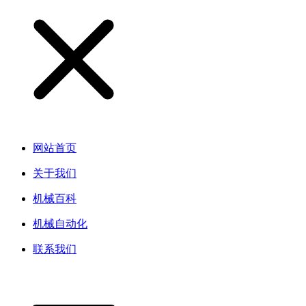
网站首页
关于我们
机械百科
机械自动化
联系我们