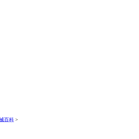
械百科
>