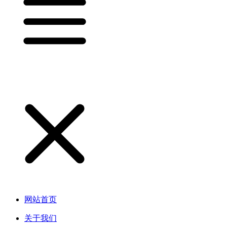
网站首页
关于我们