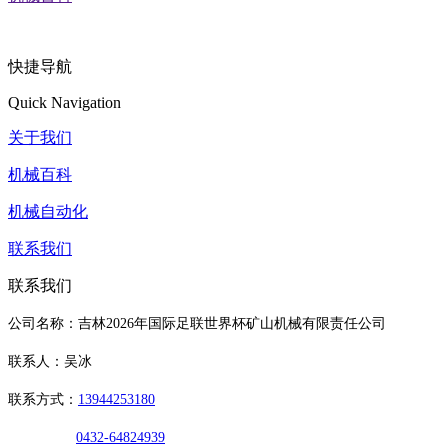
快捷导航
Quick Navigation
关于我们
机械百科
机械自动化
联系我们
联系我们
公司名称：吉林2026年国际足联世界杯矿山机械有限责任公司
联系人：吴冰
联系方式：
13944253180
0432-64824939