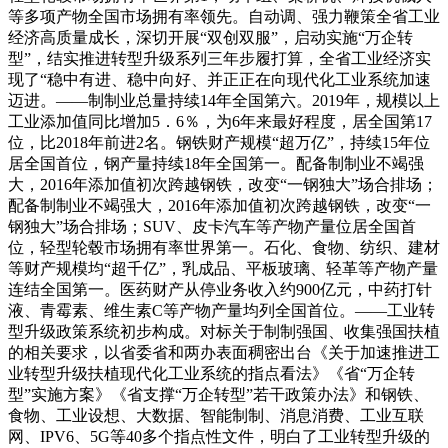
等多项产物全国市场拥有率领先。自动调、强力鞭策全省工业
经济高质量成长，深切开展“双创双服”，启动实施“万企转
型”，结实推进转型升级系列三年步履打算，全省工业经济实
现了“稳中有进、稳中向好、并正正在向现代化工业系统加速
迈进。——制制业总量持续14年全国第六。2019年，规模以上
工业添加值同比增加5．6％，为6年来最好程度，居全国第17
位，比2018年前进2名。钢铁财产规模“超万亿”，持续15年位
居全国首位，钢产量持续18年全国第一。配备制制业不竭强
大，2016年添加值初次跨越钢铁，改变“一钢独大”场合排场；
配备制制业不竭强大，2016年添加值初次跨越钢铁，改变“一
钢独大”场合排场；SUV、皮卡汽车等产物产量位居全国首
位，轻型轮毂市场拥有率世界第一。石化、食物、纺织、建材
等财产规模均“超千亿”，乳成品、平板玻璃、轻革等产物产量
连结全国第一。医药财产从停业务收入约900亿元，中药打针
液、青霉素、维生素C等产物产量均列全国首位。——工业转
型升级政策系统初步构成。对标关于制制强国、收集强国扶植
的相关要求，以省委省和两办表面稠密出台《关于加速推进工
业转型升级扶植现代化工业系统的指点看法》《省“万企转
型”实施方案》《省支撑“万企转型”若干政策办法》和钢铁、
食物、工业设想、大数据、智能制制、消息消费、工业互联
网、IPV6、5G等40多个指点性文件，明白了工业转型升级的