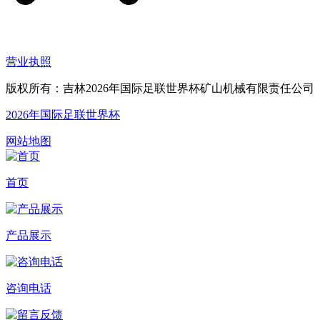
营业执照
版权所有：吉林2026年国际足联世界杯矿山机械有限责任公司
2026年国际足联世界杯
网站地图
首页
产品展示
咨询电话