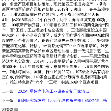
的一多量严沉项目加快落地，现代第四工场成功投产、•渤海
新区生物医药财产园加速扶植，2019年，唐山、、秦皇岛规模
以上工业添加值增速均跨越7％，占全省工业的比沉达46．
4％，比2018年高2．2个百分点，此中，唐山组织实施100项手
艺、100项新产物开辟、100项钢铁深加工和100项两化融合“四
个一百”工程，工业增速排名全省第一。工信部批复设立中国
中东欧（）中小企业合做区，成为全国唯逐个个面向中东欧国
度的中小企业合做区。钢铁产能率先完成全数退出，、等钢铁
产能加速化解、转移，“环首都无钢市”正正在逐渐增加。雄安
新区高端高新财产成长焦点区启动扶植，新一代消息手艺、生
命科学和生物医药等高端高新财产逐渐堆积。——平易近营经
济活力充实迸发。2019年，33家平易近企入围中国平易近营企
业500强，比上年度添加9家，总量居全国第五、增量居全国第
一。制修订国际、国度、行业尺度232项，107家企业具有填补
空白或初创产物，140家企业正在细分范畴市场拥有率国内第
一。推进特色财产“六个一”工程，实施160余个沉点项目。
上一篇：
2026年星翰光电等工业设备定制厂家清点
下一篇：
胡润研究院发布《2026全球独角兽榜》6家企业上榜
相关新闻