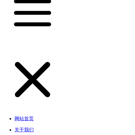
网站首页
关于我们