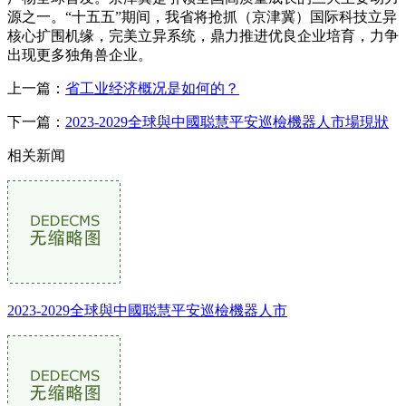
源之一。“十五五”期间，我省将抢抓（京津冀）国际科技立异
核心扩围机缘，完美立异系统，鼎力推进优良企业培育，力争
出现更多独角兽企业。
上一篇：
省工业经济概况是如何的？
下一篇：
2023-2029全球與中國聪慧平安巡檢機器人市場現狀
相关新闻
2023-2029全球與中國聪慧平安巡檢機器人市