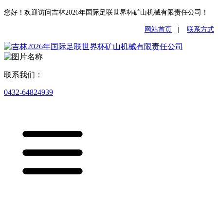
您好！欢迎访问吉林2026年国际足联世界杯矿山机械有限责任公司！
网站首页
|
联系方式
联系我们：
0432-64824939