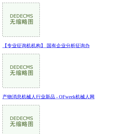
【专业征询机机构】 国有企业分析征询办
产物消息机械人行业新品 - OFweek机械人网