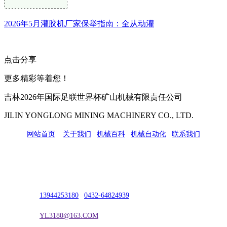
2026年5月灌胶机厂家保举指南：全从动灌
点击分享
更多精彩等着您！
吉林2026年国际足联世界杯矿山机械有限责任公司
JILIN YONGLONG MINING MACHINERY CO., LTD.
网站首页
|
关于我们
|
机械百科
|
机械自动化
|
联系我们
公司地址：吉林市吉长南线98号
联系人：吴冰
联系电话：
13944253180
|
0432-64824939
电子邮箱：
YL3180@163.COM