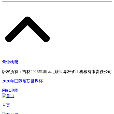
营业执照
版权所有：吉林2026年国际足联世界杯矿山机械有限责任公司
2026年国际足联世界杯
网站地图
首页