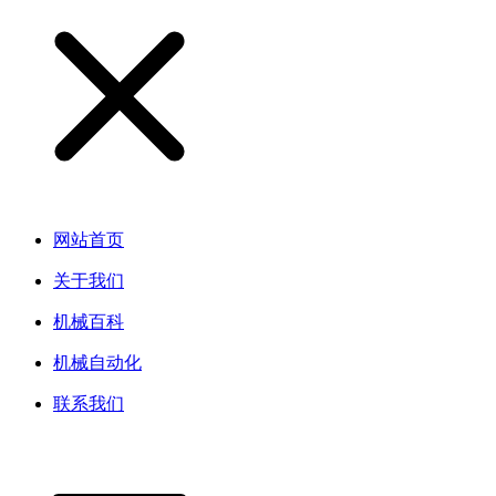
网站首页
关于我们
机械百科
机械自动化
联系我们