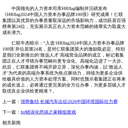
中国领先的人力资本司库HRflag编制并沉磅发布
《HRflag2024中国人力资本办事品牌100强》研究成果！仁联
集团以其优异的办事质量取深远的市场影响力，成功跃居百强
榜单第24位，充实展示其正在人力资本范畴的雄厚实力取庞大
成长潜力。
仁联牛杰暗示：“入选‘HRflag2024中国人力资本办事品牌
100强’并位居第24名，是对仁联集团莫大的激励取必定。特别
是我们全新推出的‘致远人才’高端营业品牌的成立，标记着集
团正在人才寻猎办事范畴向更专业化、高端化迈进了一大步。
此后，仁联集团将不竭开辟立异，深化办事内涵，以‘致远人
才’为代表的高端办事系统为焦点驱动力，持续为更多企业供
给极具价值的人力资本处理方案。同时也预示着集团正在将来
的成长道上，必将通过更完美的全方位办事，为更多层级人才
取优良企业供给更精准？。
上一篇：
强势集结 长城汽车出征2026中国环塔国际拉力赛
下一篇：
fnf错误化恶搞之家模组逛戏
相关新闻