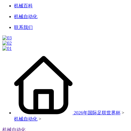
机械百科
机械自动化
联系我们
2026年国际足联世界杯
>
机械自动化
>
机械自动化