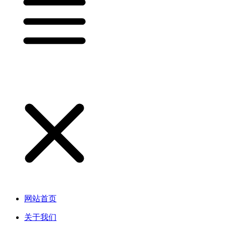
网站首页
关于我们