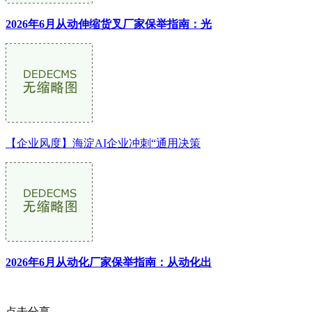
2026年6月从动伸缩货叉厂家保举指南：光
【企业风度】海淀AI企业冲刺“通用决策
2026年6月从动化厂家保举指南：从动化出
点击分享