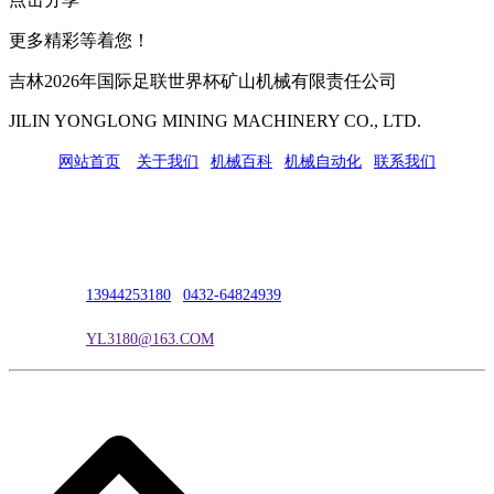
更多精彩等着您！
吉林2026年国际足联世界杯矿山机械有限责任公司
JILIN YONGLONG MINING MACHINERY CO., LTD.
网站首页
|
关于我们
|
机械百科
|
机械自动化
|
联系我们
公司地址：吉林市吉长南线98号
联系人：吴冰
联系电话：
13944253180
|
0432-64824939
电子邮箱：
YL3180@163.COM